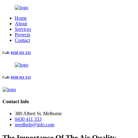
Home
About
Services
Projects
Contact
Call:
0430 411 333
Call:
0430 411 333
Contact Info
380 Albert St, Melborne
0430 411 333
needhelp@info.com
The Importance Of The Air Quality.